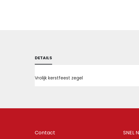
afbeeldingen-
gallerij
DETAILS
Vrolijk kerstfeest zegel
Contact
SNEL 