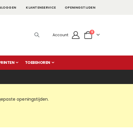
NLOGGEN
KLANTENSERVICE
OPENINGSTIJDEN
producten
0
Account
Cart
PRINTEN
TOEBEHOREN
paste openingstijden.