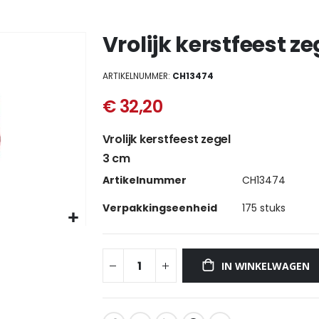
Vrolijk kerstfeest ze
ARTIKELNUMMER
CH13474
€ 32,20
Vrolijk kerstfeest zegel
3 cm
Meer
Artikelnummer
CH13474
informatie
Verpakkingseenheid
175 stuks
IN WINKELWAGEN