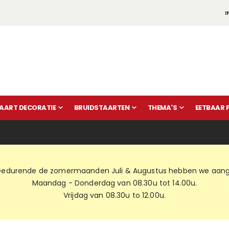
I
AART DECORATIE
BRUIDSTAARTEN
THEMA'S
EETBAAR 
edurende de zomermaanden Juli & Augustus hebben we aange
Maandag - Donderdag van 08.30u tot 14.00u.
Vrijdag van 08.30u to 12.00u.