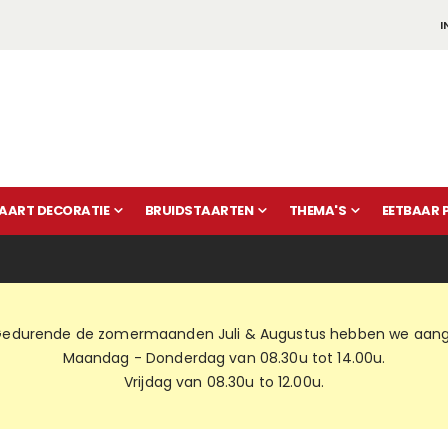
I
AART DECORATIE
BRUIDSTAARTEN
THEMA'S
EETBAAR 
edurende de zomermaanden Juli & Augustus hebben we aange
Maandag - Donderdag van 08.30u tot 14.00u.
Vrijdag van 08.30u to 12.00u.