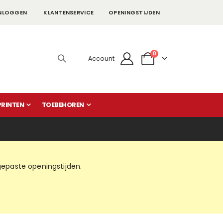
NLOGGEN
KLANTENSERVICE
OPENINGSTIJDEN
producten
0
Account
Cart
PRINTEN
TOEBEHOREN
paste openingstijden.