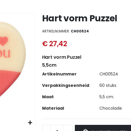
Hart vorm Puzzel
ARTIKELNUMMER
CH00524
€ 27,42
Hart vorm Puzzel
5,5cm
Meer
Artikelnummer
CH00524
informatie
Verpakkingseenheid
60 stuks
Maat
5,5 cm.
Materiaal
Chocolade