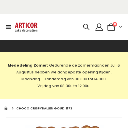
produc
0
Toggle
Cart
Nav
Mededeling Zomer:
Gedurende de zomermaanden Juli &
Augustus hebben we aangepaste openingstijden.
Maandag - Donderdag van 08.30u tot 14.00u.
Vrijdag van 08.30u to 12.00u.
CHOCO CRISPYBALLEN GOUD E172
Ga
naar