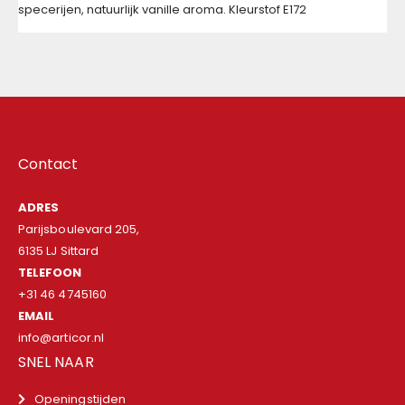
specerijen, natuurlijk vanille aroma. Kleurstof E172
Contact
ADRES
Parijsboulevard 205,
6135 LJ Sittard
TELEFOON
+31 46 4745160
EMAIL
info@articor.nl
SNEL NAAR
Openingstijden