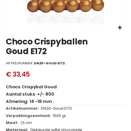
het
einde
van
de
afbeeldingen-
Ga
gallerij
Choco Crispyballen
naar
het
Goud E172
begin
van
ARTIKELNUMMER
DN20-GOUD E172
de
afbeeldingen-
€ 33,45
gallerij
Choco Crispybal Goud
Aantal stuks: +/- 800
Afmeting: 14 -18 mm.
Meer
DN20-Goud E172
informatie
1500 gr.
1,5 cm.
Gekleurde witte chocolade