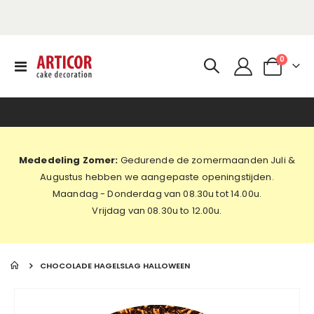
produc
0
Toggle
Cart
Nav
Mededeling Zomer:
Gedurende de zomermaanden Juli &
Augustus hebben we aangepaste openingstijden.
Maandag - Donderdag van 08.30u tot 14.00u.
Vrijdag van 08.30u to 12.00u.
CHOCOLADE HAGELSLAG HALLOWEEN
Ga
naar