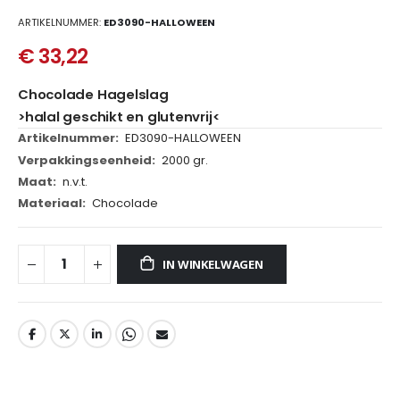
van
ARTIKELNUMMER
ED3090-HALLOWEEN
de
afbeeldingen-
€ 33,22
gallerij
Chocolade Hagelslag
>halal geschikt en glutenvrij<
Meer
ED3090-HALLOWEEN
informatie
2000 gr.
n.v.t.
Chocolade
IN WINKELWAGEN